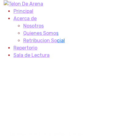
Principal
Acerca de
Nosotros
Quienes Somos
Retribucion Social
Repertorio
Sala de Lectura
¿QUIÉNES SOMOS?
Somos teatro en
el corazón
de la ciudad
Abrimos nuestras puertas de nuevo